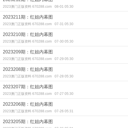
2023澳门正版资料 670288.com
08-01 05:30
2023211期：红姐内幕图
2023澳门正版资料 670288.com
07-31 05:30
2023210期：红姐内幕图
2023澳门正版资料 670288.com
07-30 05:30
2023209期：红姐内幕图
2023澳门正版资料 670288.com
07-29 05:30
2023208期：红姐内幕图
2023澳门正版资料 670288.com
07-28 05:30
2023207期：红姐内幕图
2023澳门正版资料 670288.com
07-27 05:30
2023206期：红姐内幕图
2023澳门正版资料 670288.com
07-26 05:31
2023205期：红姐内幕图