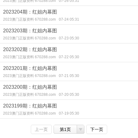
2023澳门正版资料 670288.com
07-26 05:31
2023204期：红姐内幕图
2023澳门正版资料 670288.com
07-24 05:31
2023203期：红姐内幕图
2023澳门正版资料 670288.com
07-23 05:30
2023202期：红姐内幕图
2023澳门正版资料 670288.com
07-22 05:30
2023201期：红姐内幕图
2023澳门正版资料 670288.com
07-21 05:30
2023200期：红姐内幕图
2023澳门正版资料 670288.com
07-20 05:30
2023199期：红姐内幕图
2023澳门正版资料 670288.com
07-19 05:30
上一页
第1页
下一页