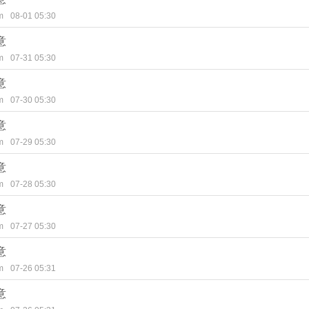
m
08-01 05:30
意
m
07-31 05:30
意
m
07-30 05:30
意
m
07-29 05:30
意
m
07-28 05:30
意
m
07-27 05:30
意
m
07-26 05:31
意