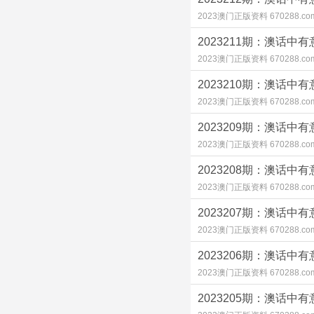
2023澳门正版资料 670288.co
2023211期：澳话中有
2023澳门正版资料 670288.co
2023210期：澳话中有
2023澳门正版资料 670288.co
2023209期：澳话中有
2023澳门正版资料 670288.co
2023208期：澳话中有
2023澳门正版资料 670288.co
2023207期：澳话中有
2023澳门正版资料 670288.co
2023206期：澳话中有
2023澳门正版资料 670288.co
2023205期：澳话中有